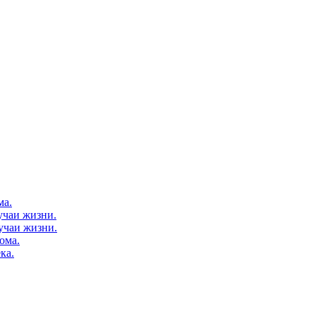
ма.
учаи жизни.
лучаи жизни.
ома.
ка.