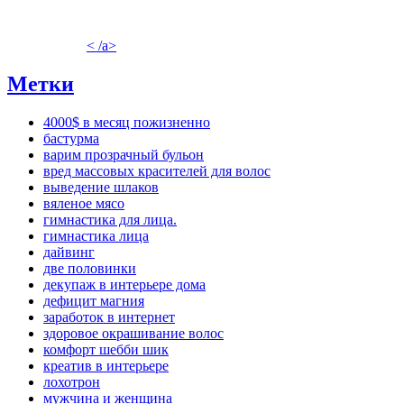
< /a>
Метки
4000$ в месяц пожизненно
бастурма
варим прозрачный бульон
вред массовых красителей для волос
выведение шлаков
вяленое мясо
гимнастика для лица.
гимнастика лица
дайвинг
две половинки
декупаж в интерьере дома
дефицит магния
заработок в интернет
здоровое окрашивание волос
комфорт шебби шик
креатив в интерьере
лохотрон
мужчина и женщина