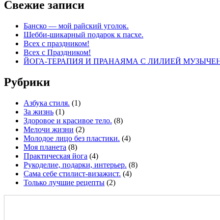
Свежие записи
Банско — мой райский уголок.
Шебби-шикарный подарок к пасхе.
Всех с праздником!
Всех с Праздником!
ЙОГА-ТЕРАПИЯ И ПРАНАЯМА С ЛИЛИЕЙ МУЗЫЧЕ
Рубрики
Азбука стиля.
(1)
За жизнь
(1)
Здоровое и красивое тело.
(8)
Мелочи жизни
(2)
Молодое лицо без пластики.
(4)
Моя планета
(8)
Практическая йога
(4)
Рукоделие, подарки, интерьер.
(8)
Сама себе стилист-визажист.
(4)
Только лучшие рецепты
(2)