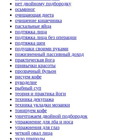
нет двойному подбородку
осьминог
очищающая диета
очищение кишечника
пасхальные яйца
подтяжка лица
подтяжка лица без операции
подтяжка шеи
подушки своими руками
пожизненный пассивный доход
практическая йога
привычки красоты
прозрачный бульон
рисуем кофе
рукоделие
рыбный суп
теория и практика йоги
техника декупажа
техника укладки мозаики
тонируем кофе
уничтожаем двойной подбородок
упражнение для лба и носа
упражнения для глаз
четкий овал лица
чудо природы