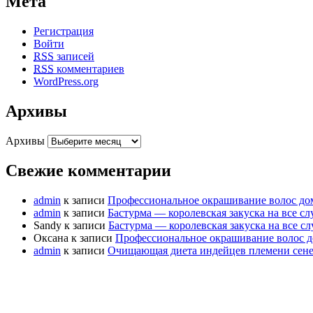
Мета
Регистрация
Войти
RSS
записей
RSS
комментариев
WordPress.org
Архивы
Архивы
Свежие комментарии
admin
к записи
Профессиональное окрашивание волос до
admin
к записи
Бастурма — королевская закуска на все сл
Sandy
к записи
Бастурма — королевская закуска на все с
Оксана
к записи
Профессиональное окрашивание волос д
admin
к записи
Очищающая диета индейцев племени сене