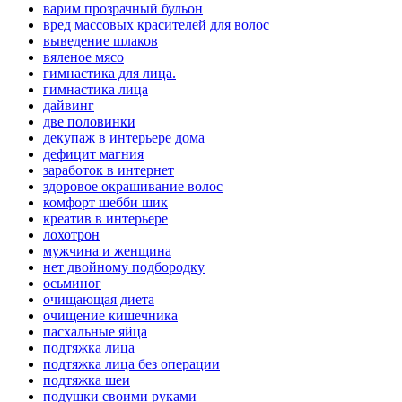
варим прозрачный бульон
вред массовых красителей для волос
выведение шлаков
вяленое мясо
гимнастика для лица.
гимнастика лица
дайвинг
две половинки
декупаж в интерьере дома
дефицит магния
заработок в интернет
здоровое окрашивание волос
комфорт шебби шик
креатив в интерьере
лохотрон
мужчина и женщина
нет двойному подбородку
осьминог
очищающая диета
очищение кишечника
пасхальные яйца
подтяжка лица
подтяжка лица без операции
подтяжка шеи
подушки своими руками