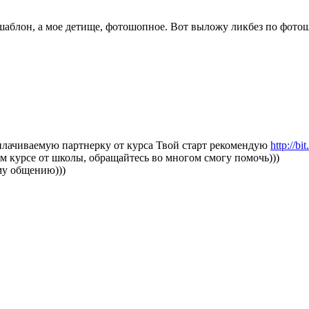
 шаблон, а мое детище, фотошопное. Вот выложу ликбез по фотош
плачиваемую партнерку от курса Твой старт рекомендую
http://b
ом курсе от школы, обращайтесь во многом смогу помочь)))
му общению)))