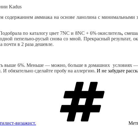
ании Kadus
ким содержанием аммиака на основе ланолина с минимальными з
добрала по каталогу цвет 7NC и 8NC + 6% окислитель
,
смешал
одной пепельно-русый снова со мной. Прекрасный результат, ок
на почти в 2 раза дешевле.
ть выше 6%. Меньше — можно, больше в домашних условиях — о
. И обязательно сделайте пробу на аллергию
. И не забудьте расс
тилист-визажист.
Мет