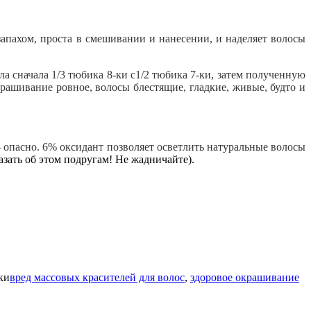
апахом, проста в смешивании и нанесении, и наделяет волосы
а сначала 1/3 тюбика 8-ки с1/2 тюбика 7-ки, затем полученную
рашивание ровное, волосы блестящие, гладкие, живые, будто и
пасно. 6% оксидант позволяет осветлить натуральные волосы
казать об этом подругам! Не жадничайте).
ки
вред массовых красителей для волос
,
здоровое окрашивание