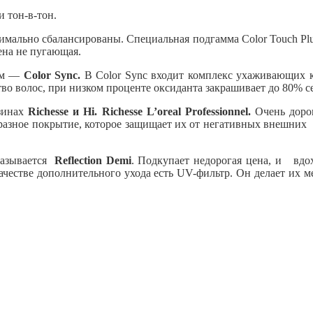
 тон-в-тон.
тимально cбалансированы. Специальная подгамма Color Touch Pl
ена не пугающая.
ем —
Color Sync.
В Color Sync входит комплекс ухаживающих ке
тво волос, при низком проценте оксиданта закрашивает до 80% с
азинах
Richesse и Hi. Richesse L’oreal Professionnel.
Очень дорог
оеобразное покрытие, которое защищает их от негативных внешни
 называется
Reflection Demi
. Подкупает недорогая цена, и вдо
качестве дополнительного ухода есть UV-фильтр. Он делает их