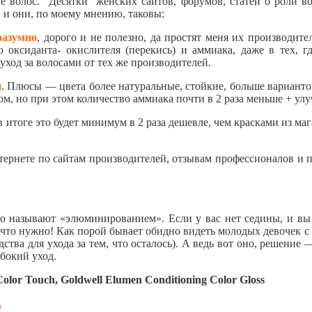
е волос. Десятки женских сайтов, форумов, статей о роли во
 и они, по моему мнению, таковы:
разумно
, дорого и не полезно, да простят меня их производит
о оксиданта- окислителя (перекись) и аммиака, даже в тех, г
ход за волосами от тех же производителей.
и
. Плюсы — цвета более натуральные, стойкие, больше варианто
аком, но при этом количество аммиака почти в 2 раза меньше + у
в итоге это будет минимум в 2 раза дешевле, чем красками из маг
тернете по сайтам производителей, отзывам профессионалов и 
его называют «элюминированием». Если у вас нет седины, и вы 
то, что нужно! Как порой бывает обидно видеть молодых девочек
тва для ухода за тем, что осталось). А ведь вот оно, решение 
бокий уход.
Color Touch, Goldwell Elumen Conditioning Color Gloss
.