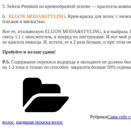
5. Selecta Premium на кремообразной основе — краситель комп
6.
ELGON MODA&STYLING
. Крем-краска для волос с низ
блеском и мягкостью.
Вот ее, итальянскую ELGON MODA&STYLING, я и выбрала. По
смесь 1:1 с окислителем
,
и вперед по инструкции. И вот мой р
не красила никогда. И, кстати, ее в 2 раза больше, и при этом о
Пробуйте и желаю удачи!
P.S.
Содержание перекиси водорода в оксиданте не должно бы
на 1-2 тона и только он способен закрасить больше 50% седины
Рубрики
Сама себе с
волос
,
щадящая окраска волос