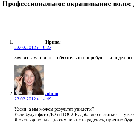
Профессиональное окрашивание волос 
Ирина
:
22.02.2012 в 19:23
Звучит заманчиво….обязательно попробую….и поделюсь 
admin
:
23.02.2012 в 14:49
Удачи, а мы можем результат увидеть)?
Если будут фото ДО и ПОСЛЕ, добавлю в статью — уже мн
Я очень довольна, до сих пор не нарадуюсь, приятно буд