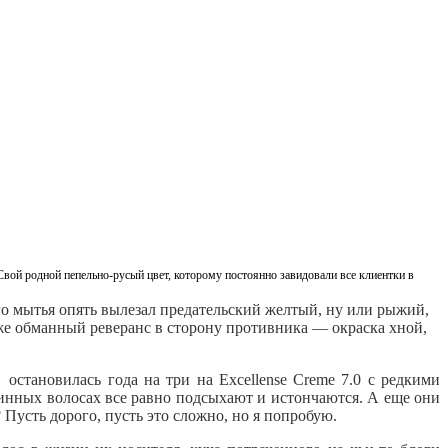
вой родной пепельно-русый цвет, которому постоянно завидовали все клиентки в
го мытья опять вылезал предательский желтый, ну или рыжий,
аже обманный реверанс в сторону противника — окраска хной,
 остановилась года на три на Excellense Creme 7.0 с редкими
линных волосах все равно подсыхают и истончаются. А еще они
 Пусть дорого, пусть это сложно, но я попробую.