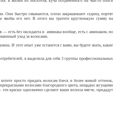
лос в жизни их носителя, куча потраченного на чьи-то блоги
ели. Они быстро смываются, плохо закрашивают седину, портят
де якобы его нет. В итоге вы тратите кругленькую сумму на
в — есть без оксиданта и аммиака вообще, есть с амииаком, но
лучшенный уход за волосами.
азина. И этот опыт уже останется с вами, вы будете знать, какие
потребителей, я выделила для себя 3 группы профессиональных
хотите просто придать волосам блеск и более живой оттенок,
 с прекрасными волосами благородного цвета, нещадно жгущими
— эти краски однозначно сделают ваши волосы мягче, придадут