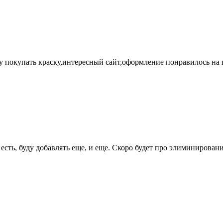
у покупать краску,интересный сайт,оформление понравилось на г
 есть, буду добавлять еще, и еще. Скоро будет про элиминиров