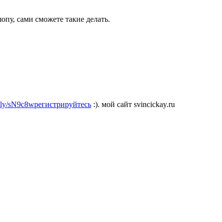
опу, сами сможете такие делать.
it.ly/sN9c8wрегистрируйтесь
:). мой сайт svincickay.ru