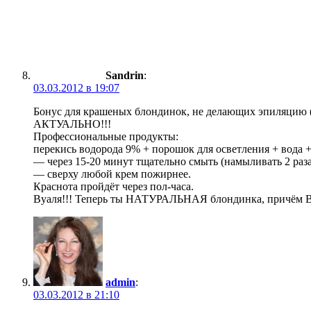
Sandrin
:
03.03.2012 в 19:07
Бонус для крашеных блондинок, не делающих эпиляцию
АКТУАЛЬНО!!!
Профессиональные продукты:
перекись водорода 9% + порошок для осветления + вода +
— через 15-20 минут тщательно смыть (намыливать 2 раза
— сверху любой крем пожирнее.
Краснота пройдёт через пол-часа.
Вуаля!!! Теперь ты НАТУРАЛЬНАЯ блондинка, причём В
admin
:
03.03.2012 в 21:10