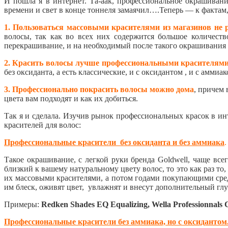
И пошла я в интернет. Та-аак, профессиональное окрашивани
времени и свет в конце тоннеля замаячил….Теперь — к фактам,
1. Пользоваться массовыми красителями из магазинов не 
волосы, так как во всех них содержится большое количеств
перекрашивание, и на необходимый после такого окрашивания у
2. Красить волосы лучше профессиональными красителям
без оксиданта, а есть классические, и с оксидантом , и с амми
3. Профессионально покрасить волосы можно дома
, причем 
цвета вам подходят и как их добиться.
Так я и сделала. Изучив рынок профессиональных красок в ин
красителей для волос:
Профессиональные красители без оксиданта и без аммиака
.
Такое окрашивание, с легкой руки бренда Goldwell, чаще вс
близкий к вашему натуральному цвету волос, то это как раз 
их массовыми красителями, а потом годами покупающими средс
им блеск, оживят цвет, увлажнят и внесут дополнительный глу
Примеры:
Redken Shades EQ Equalizing, Wella Professionnals 
Профессиональные красители без аммиака, но с оксидантом