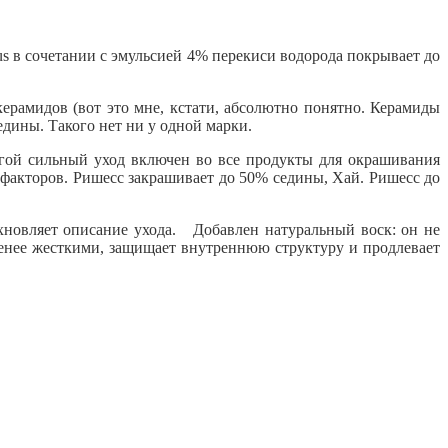
us в сочетании с эмульсией 4% перекиси водорода покрывает до
рамидов (вот это мне, кстати, абсолютно понятно. Керамиды
едины. Такого нет ни у одной марки.
ой сильный уход включен во все продукты для окрашивания
х факторов. Ришесс закрашивает до 50% седины, Хай. Ришесс до
хновляет описание ухода. Добавлен натуральный воск: он не
 менее жесткими, защищает внутреннюю структуру и продлевает