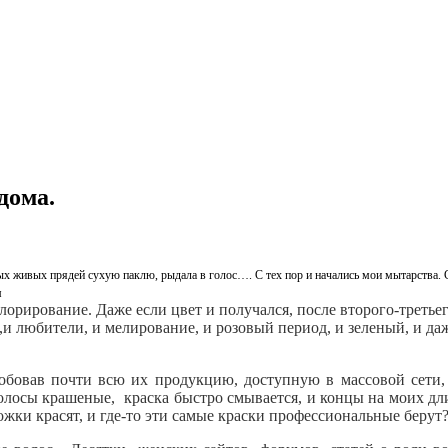
дома.
х живых прядей сухую паклю, рыдала в голос…. С тех пор и начались мои мытарства. С
м
орирование. Даже если цвет и получался, после второго-третье
,и любители, и мелирование, и розовый период, и зеленый, и д
пробовав почти всю их продукцию, доступную в массовой сети,
о волосы крашеные, краска быстро смывается, и концы на моих д
ожки красят, и где-то эти самые краски профессиональные берут?