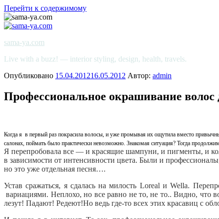
Перейти к содержимому
sama-ya.com
Live with a buzz! — interior styling, design, health, travels.
Опубликовано
15.04.2012
16.05.2012
Автор:
admin
Профессиональное окрашивание волос 
Когда я в первый раз покрасила волосы, и уже промывая их ощутила вместо привычны
салонах, поймать было практически невозможно. Знакомая ситуация? Тогда продолжи
Я перепробовала все — и красящие шампуни, и пигменты, и кол
в зависимости от интенсивности цвета. Были и профессионалы
но это уже отдельная песня….
Устав сражаться, я сдалась на милость Loreal и Wella. Пере
вариациями. Неплохо, но все равно не то, не то.. Видно, чт
лезут! Падают! Редеют!Но ведь где-то всех этих красавиц с обл