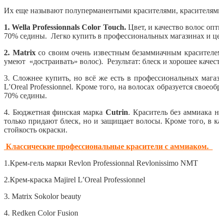
Их еще называют полуперманентыми красителями, красителями
1. Wella Professionnals Color Touch.
Цвет, и качество волос оп
70% седины. Легко купить в профессиональных магазинах и ц
2. Matrix
со своим очень известным безаммиачным красител
умеют «достраивать» волос). Результат: блеск и хорошее качес
3. Сложнее купить, но всё же есть в профессиональных маг
L’Oreal Professionnel. Кроме того, на волосах образуется св
70% седины.
4. Бюджетная финская марка
Cutrin
. Краситель без аммиака
только придают блеск, но и защищает волосы. Кроме того, в 
стойкость окраски.
Классические п
р
офессиональные красители с аммиаком.
1.Крем-гель марки Revlon Professionnal Revlonissimo NMT
2.Крем-краска Majirel L’Oreal Professionnel
3. Matrix Sokolor beauty
4. Redken Color Fusion